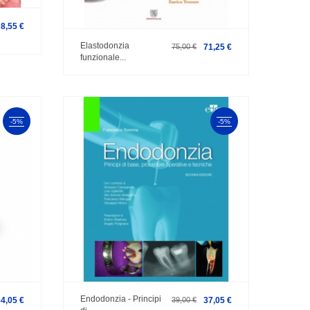
8,55 €
Elastodonzia
75,00 €
71,25 €
funzionale...
-5%
-5%
Endodonzia - Principi
4,05 €
39,00 €
37,05 €