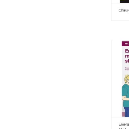
Chirur
Emerg