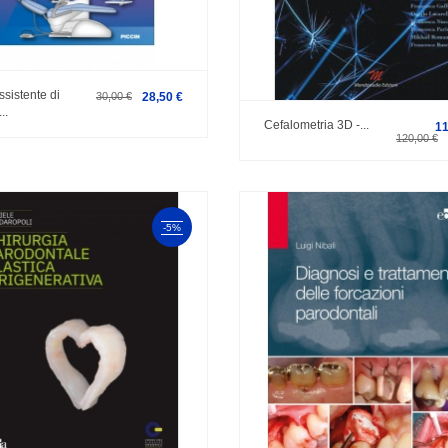
sistente di
30,00 €
28,50 €
..
Cefalometria 3D -...
11
120,00 €
-5%