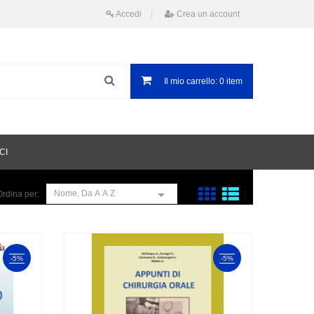
Accedi
Crea un account
Il mio carrello:
0
item
CI

Nome, Da A A Z
Ordina per:
-5%
-5%