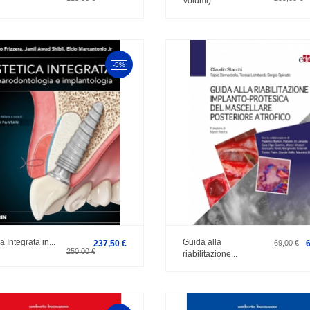
.
Volumi)
-5%
a Integrata in...
Guida alla
237,50 €
69,00 €
250,00 €
riabilitazione...