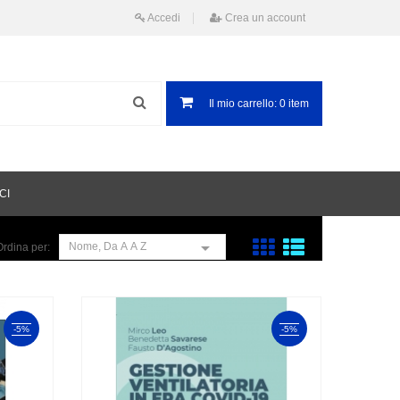
Accedi
Crea un account
Il mio carrello:
0
item
CI

Nome, Da A A Z
Ordina per:
-5%
-5%