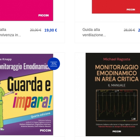
alla
Guida alla
20,00 €
19,00 €
28,00 €
vivenza in...
ventilazione...
-5%