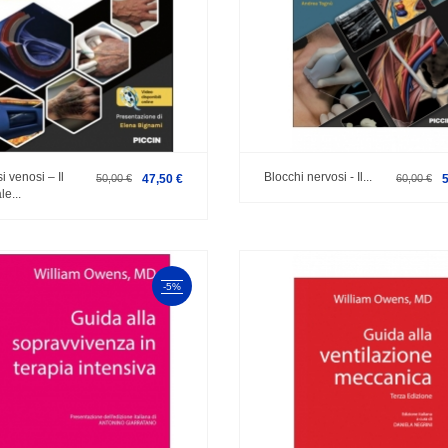
i venosi – Il
Blocchi nervosi - Il...
50,00 €
47,50 €
60,00 €
e...
-5%