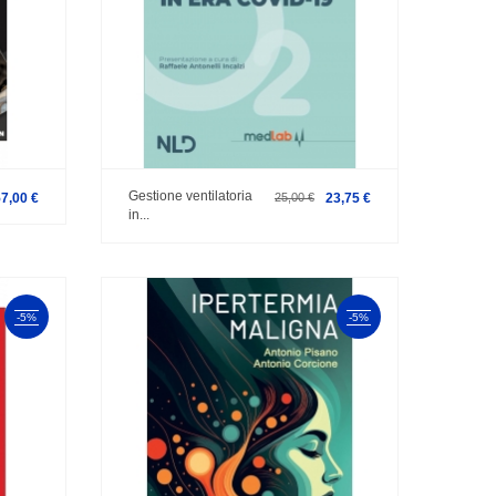
Gestione ventilatoria
57,00 €
25,00 €
23,75 €
in...
-5%
-5%