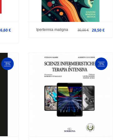
Ipertermia maligna
26,60 €
30,00 €
28,50 €
-5%
-5%