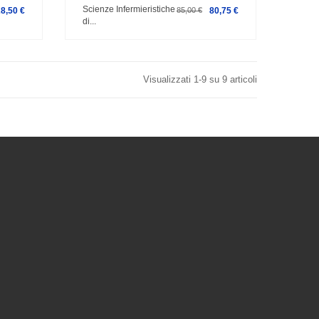
Scienze Infermieristiche
28,50 €
85,00 €
80,75 €
di...
Visualizzati 1-9 su 9 articoli