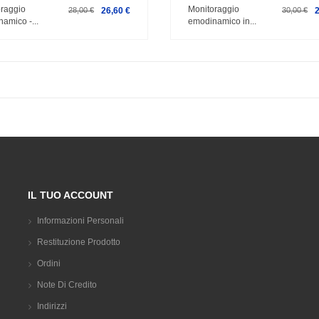
oraggio
Monitoraggio
28,00 €
26,60 €
30,00 €
amico -...
emodinamico in...
IL TUO ACCOUNT
Informazioni Personali
Restituzione Prodotto
Ordini
Note Di Credito
Indirizzi